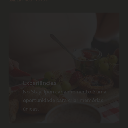
SABER MAIS
Experiências
No StayUpon cada momento é uma
oportunidade para criar memórias
únicas.