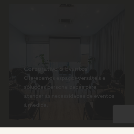
Corporativo & Eventos
Oferecemos espaços versáteis e
soluções personalizadas para
atender às necessidades de eventos
à medida.