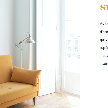
s
Avec
d'hor
qui v
supér
indus
inspi