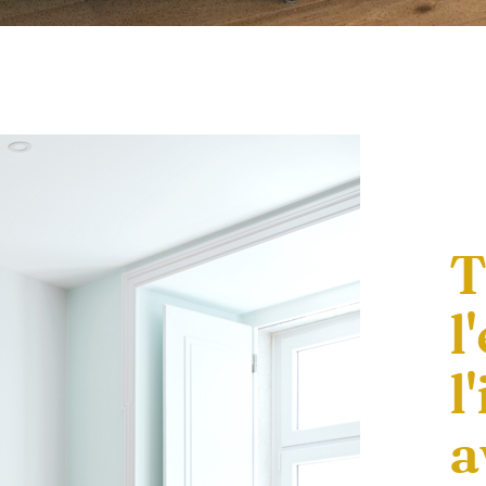
T
l
l
a