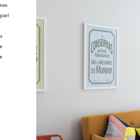
ines
épart
es
ne
re