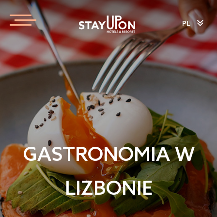
PL
GASTRONOMIA W
LIZBONIE