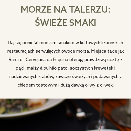
MORZE NA TALERZU:
ŚWIEŻE SMAKI
Daj się ponieść morskim smakom w kultowych lizbońskich
restauracjach serwujących owoce morza. Miejsca takie jak
Ramiro i Cervejaria da Esquina oferują prawdziwą ucztę z
pąkli, małży à bulhão pato, soczystych krewetek i
nadziewanych krabów, zawsze świeżych i podawanych z
chlebem tostowym i dużą dawką oliwy z oliwek.