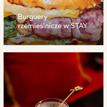
Burguery
rzemieślnicze w STAY