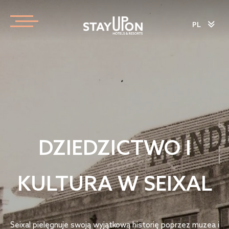
PL
DZIEDZICTWO I
KULTURA W SEIXAL
Seixal pielęgnuje swoją wyjątkową historię poprzez muzea i