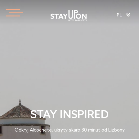
PL
STAY INSPIRED
Odkryj Alcochete, ukryty skarb 30 minut od Lizbony