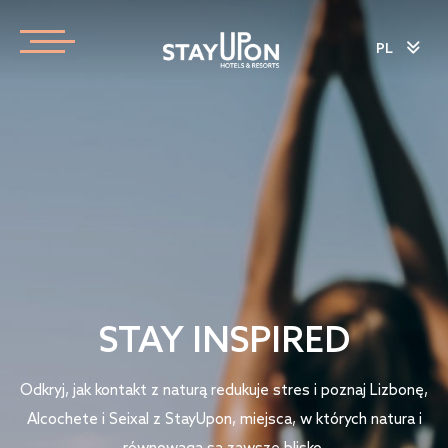
PL
STAY INSPIRED
Odkryj, jak kontakt z naturą redukuje stres i poznaj Lizbonę,
Alcochete i Seixal z StayUpon, miejsca, w których natura i