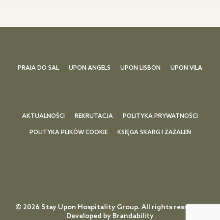
PRAIA DO SAL
UPON ANGELS
UPON LISBON
UPON VILA
AKTUALNOŚCI
REKRUTACJA
POLITYKA PRYWATNOŚCI
POLITYKA PLIKÓW COOKIE
KSIĘGA SKARG I ZAŻALEŃ
© 2026 Stay Upon Hospitality Group. All rights reserved.
Developed by
Brandability