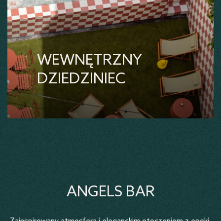
WEWNĘTRZNY
DZIEDZINIEC
Zrelaksowana i orzeźwiająca
atmosfera naszego wewnętrznego
dziedzińca z basenem/jacuzzi
obiecuje orzeźwiające kąpiele i
relaksujące chwile na słońcu.
Prawdziwa oaza spokoju ponad
ANGELS BAR
chmurami.