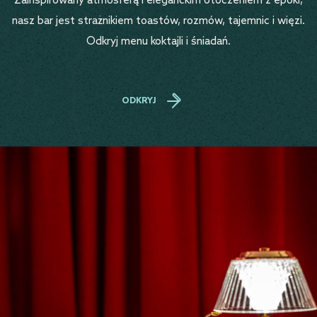
Zainspirowany atmosferą i eleganckim otoczeniem z epoki,
nasz bar jest strażnikiem toastów, rozmów, tajemnic i więzi.
Odkryj menu koktajli i śniadań.
ODKRYJ