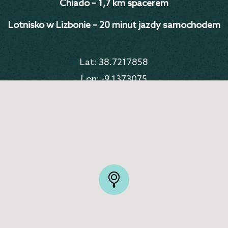
Chiado – 1,7 km spacerem
Lotnisko w Lizbonie – 20 minut jazdy samochodem
Lat: 38.7217858
Lon: -9.1373075