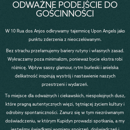
ODWAŻNE PODEJŚCIE DO
GOŚCINNOŚCI
W 10 Rua dos Anjos odkrywamy tajemnicę Upon Angels jako
punktu zderzenia z nieoczekiwanym.
Bez strachu przełamujemy bariery rutyny i własnych zasad.
Wykraczamy poza minimalizm, ponieważ bycie ekstra robi
różnicę. Wpływ sassy glamour, rytm burleski i anielska
delikatność inspirują wystrój i nastawienie naszych
przestrzeni i wydarzeń.
To miejsce dla odważnych i ciekawskich, niespokojnych dusz,
które pragną autentycznych więzi, tętniącej życiem kultury i
odrobiny spontaniczności. Zanurz się w tym niezrównanym
doświadczeniu, w którym Kupidyn prowadzi spotkania, a my
jesteśmy świadkami wymiany spojrzeń, doświadczeń i