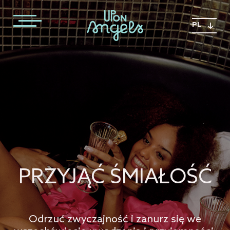
PL
PRZYJĄĆ ŚMIAŁOŚĆ
Odrzuć zwyczajność i zanurz się we