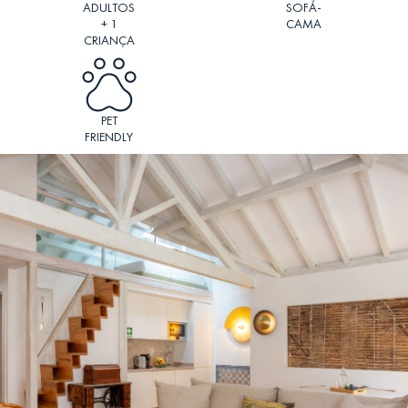
ADULTOS
SOFÁ-
+ 1
CAMA
CRIANÇA
PET
FRIENDLY