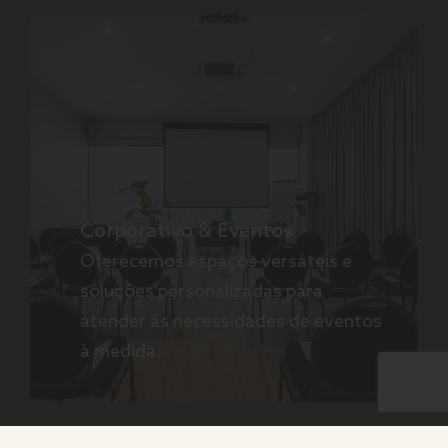
Corporativo & Eventos
Oferecemos espaços versáteis e
soluções personalizadas para
atender às necessidades de eventos
à medida.