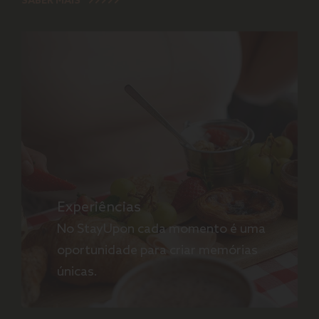
SABER MAIS
Experiências
No StayUpon cada momento é uma
oportunidade para criar memórias
únicas.