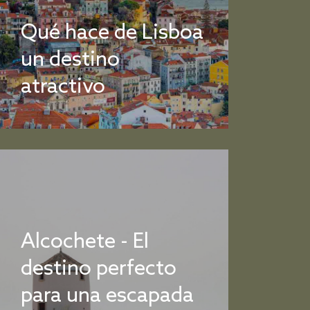
Qué hace de Lisboa
un destino
atractivo
Alcochete - El
destino perfecto
para una escapada