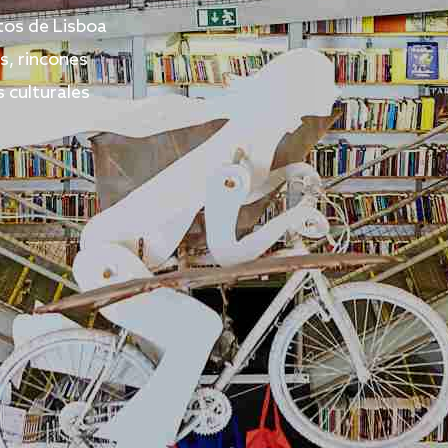
os de Lisboa
s, rincones
s culturales