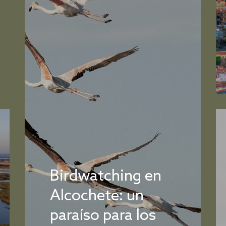
Birdwatching en
Alcochete: un
paraíso para los