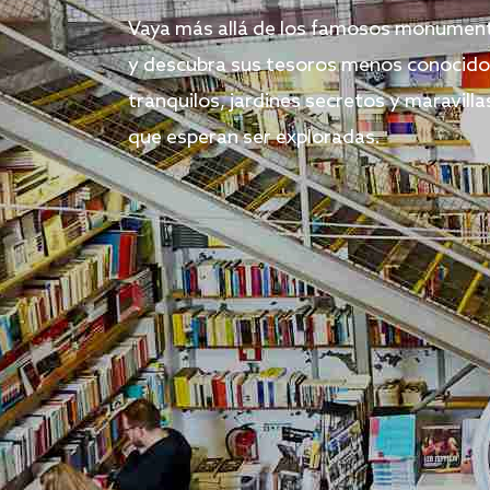
Vaya más allá de los famosos monument
y descubra sus tesoros menos conocido
tranquilos, jardines secretos y maravilla
que esperan ser exploradas.