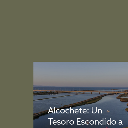
Alcochete: Un
Tesoro Escondido a