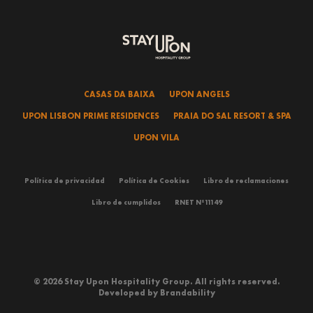
CASAS DA BAIXA
UPON ANGELS
UPON LISBON PRIME RESIDENCES
PRAIA DO SAL RESORT & SPA
UPON VILA
Política de privacidad
Política de Cookies
Libro de reclamaciones
Libro de cumplidos
RNET Nº11149
© 2026 Stay Upon Hospitality Group. All rights reserved.
Developed by
Brandability