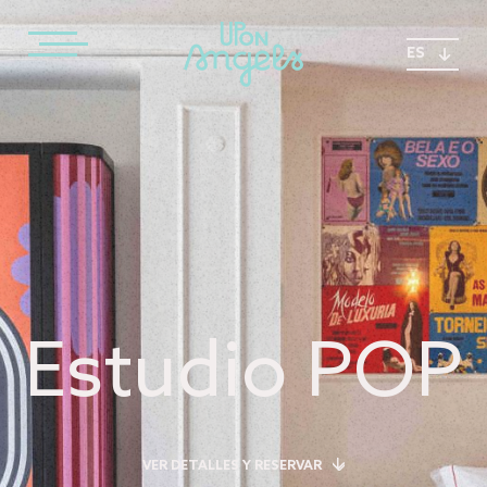
ES
Estudio POP
VER DETALLES Y RESERVAR