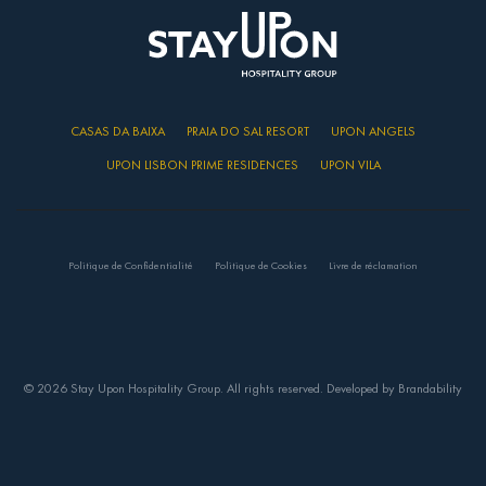
CASAS DA BAIXA
PRAIA DO SAL RESORT
UPON ANGELS
UPON LISBON PRIME RESIDENCES
UPON VILA
Politique de Confidentialité
Politique de Cookies
Livre de réclamation
© 2026 Stay Upon Hospitality Group. All rights reserved. Developed by
Brandability