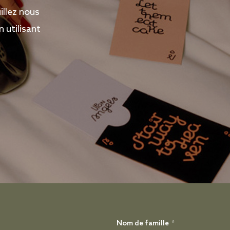
illez nous
 utilisant
Nom de famille
*