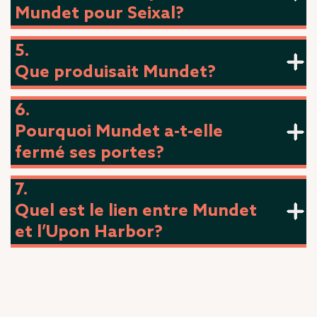
Mundet pour Seixal?
5.
Que produisait Mundet?
6.
Pourquoi Mundet a-t-elle
fermé ses portes?
7.
Quel est le lien entre Mundet
et l’Upon Harbor?