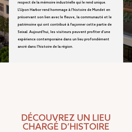
respect de la mémoire industrielle qui le rend unique.
L’Upon Harbor rend hommage à l’histoire de Mundet en
préservant son lien avec le fleuve, la communauté et le
patrimoine qui ont contribué à façonner cette partie de
Seixal. Aujourd’hui, les visiteurs peuvent profiter d’une
expérience contemporaine dans un lieu profondément
ancré dans l’histoire de la région.
DÉCOUVREZ UN LIEU
CHARGÉ D’HISTOIRE