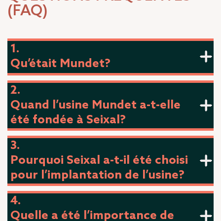
(FAQ)
1.
Qu’était Mundet?
2.
Quand l’usine Mundet a-t-elle
été fondée à Seixal?
3.
Pourquoi Seixal a-t-il été choisi
pour l’implantation de l’usine?
4.
Quelle a été l’importance de