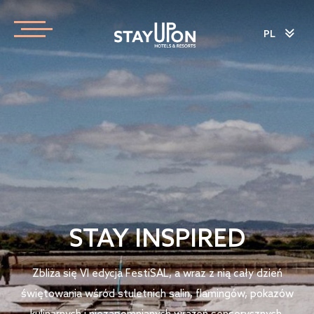
PL
STAY INSPIRED
Zbliża się VI edycja FestiSAL, a wraz z nią cały dzień
świętowania wśród stuletnich salin, flamingów, pokazów