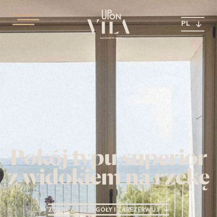
PL
Pokój typu superior
z widokiem na rzekę
ZOBACZ SZCZEGÓŁY I ZAREZERWUJ