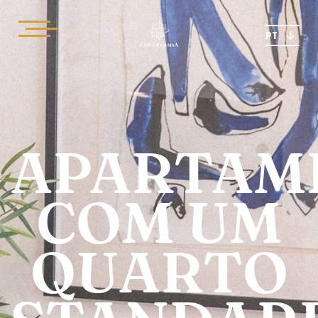
PT
APARTAM
COM UM
QUARTO