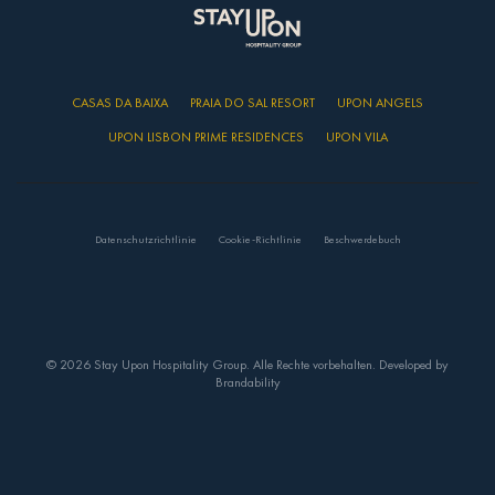
CASAS DA BAIXA
PRAIA DO SAL RESORT
UPON ANGELS
UPON LISBON PRIME RESIDENCES
UPON VILA
Datenschutzrichtlinie
Cookie-Richtlinie
Beschwerdebuch
© 2026 Stay Upon Hospitality Group. Alle Rechte vorbehalten. Developed by
Brandability