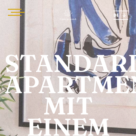
DE
STANDAR
APARTME
MIT
EINEM