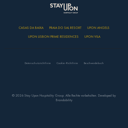
CASAS DA BAIXA
PRAIA DO SAL RESORT
UPON ANGELS
UPON LISBON PRIME RESIDENCES
UPON VILA
Datenschutzrichtlinie
Cookie-Richtlinie
Beschwerdebuch
© 2026 Stay Upon Hospitality Group. Alle Rechte vorbehalten. Developed by
Brandability