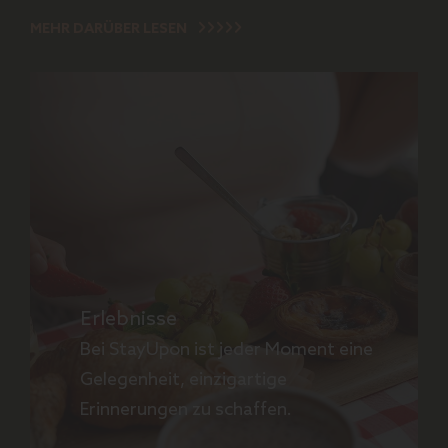
MEHR DARÜBER LESEN
Erlebnisse
Bei StayUpon ist jeder Moment eine
Gelegenheit, einzigartige
Erinnerungen zu schaffen.