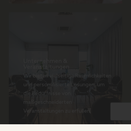
Unternehmen &
Veranstaltungen
Wir bieten vielseitige Räumlichkeiten
und personalisierte Lösungen, um
die Bedürfnisse von
maßgeschneiderten
Veranstaltungen zu erfüllen.