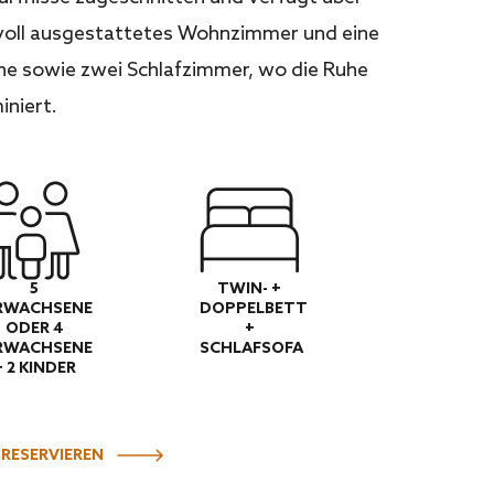
 voll ausgestattetes Wohnzimmer und eine
he sowie zwei Schlafzimmer, wo die Ruhe
iniert.
5
TWIN- +
RWACHSENE
DOPPELBETT
ODER 4
+
RWACHSENE
SCHLAFSOFA
+ 2 KINDER
 RESERVIEREN