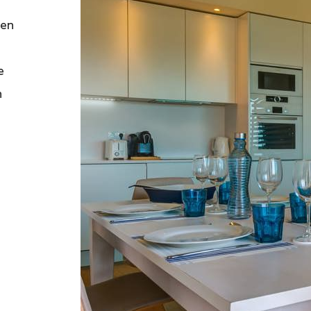
ren
e
n