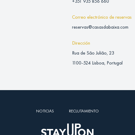
+351 935 856 660
Correo electrónico de reservas
reservas@casasdabaixa.com
Dirección
Rua de São Julião, 23
1100-524 Lisboa, Portugal
NOTICIAS
RECLUTAMIENTO