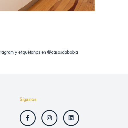
stagram y etiquétanos en
@casasdabaixa
Síganos