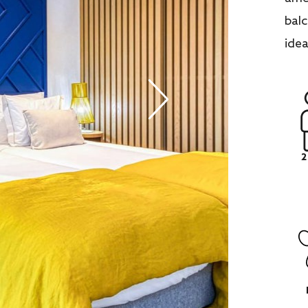
balc
idea
2