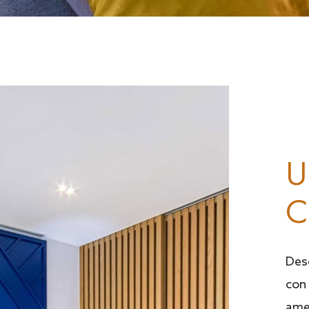
U
C
Desc
con
ame