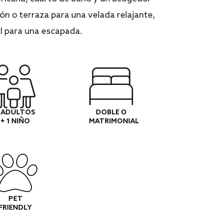
ón o terraza para una velada relajante,
l para una escapada.
 ADULTOS
DOBLE O
+ 1 NIÑO
MATRIMONIAL
PET
FRIENDLY