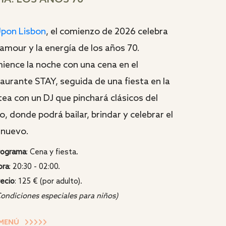
MA: LOS AÑOS 70
pon Lisbon
, el comienzo de 2026 celebra
lamour y la energía de los años 70.
ience la noche con una cena en el
aurante STAY, seguida de una fiesta en la
ea con un DJ que pinchará clásicos del
o, donde podrá bailar, brindar y celebrar el
 nuevo.
rograma
: Cena y fiesta.
ora
: 20:30 - 02:00.
recio
: 125 € (por adulto).
Condiciones especiales para niños)
 MENÚ