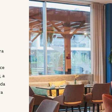
ra
ce
, a
ada
ra