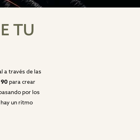
GE TU
l a través de las
 90
para crear
 pasando por los
 hay un ritmo