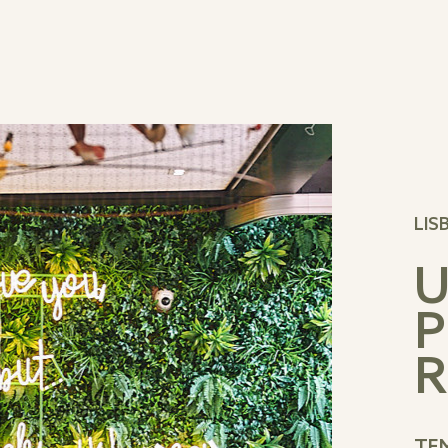
LIS
U
P
R