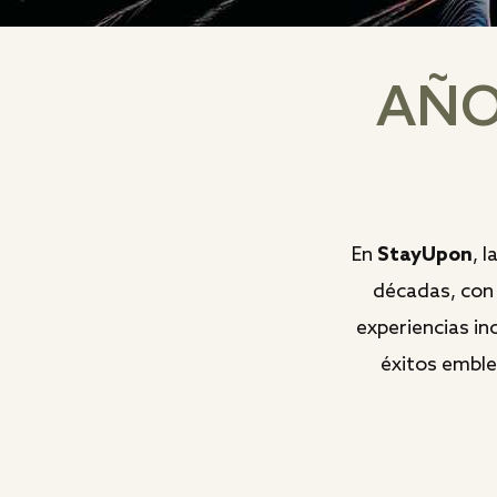
AÑOS
En
StayUpon
, l
décadas, con 
experiencias in
éxitos emble