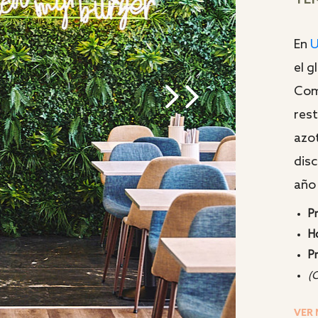
TE
En
U
el g
Com
rest
azot
disc
año
P
H
P
(
VER