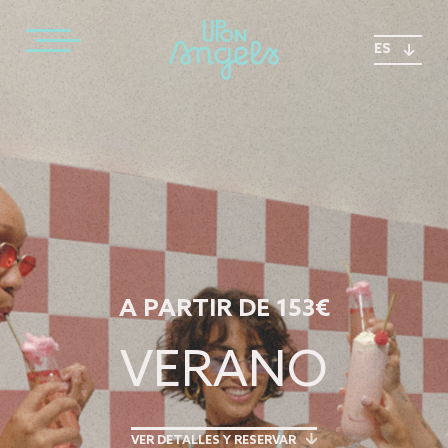
ES
A PARTIR DE 153€
VERANO
VER DETALLES Y RESERVAR