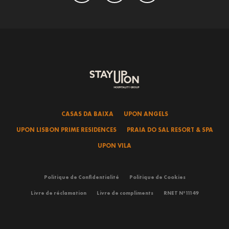
CASAS DA BAIXA
UPON ANGELS
UPON LISBON PRIME RESIDENCES
PRAIA DO SAL RESORT & SPA
UPON VILA
Politique de Confidentialité
Politique de Cookies
Livre de réclamation
Livre de compliments
RNET Nº11149