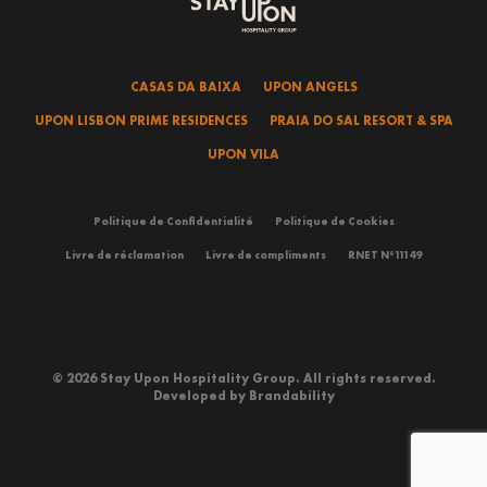
CASAS DA BAIXA
UPON ANGELS
UPON LISBON PRIME RESIDENCES
PRAIA DO SAL RESORT & SPA
UPON VILA
Politique de Confidentialité
Politique de Cookies
Livre de réclamation
Livre de compliments
RNET Nº11149
© 2026 Stay Upon Hospitality Group. All rights reserved.
Developed by
Brandability