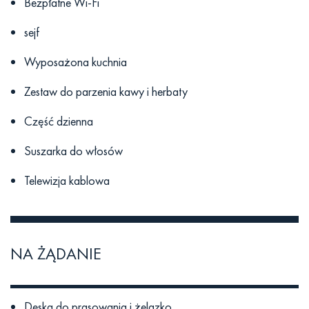
Bezpłatne Wi-Fi
sejf
Wyposażona kuchnia
Zestaw do parzenia kawy i herbaty
Część dzienna
Suszarka do włosów
Telewizja kablowa
NA ŻĄDANIE
Deska do prasowania i żelazko