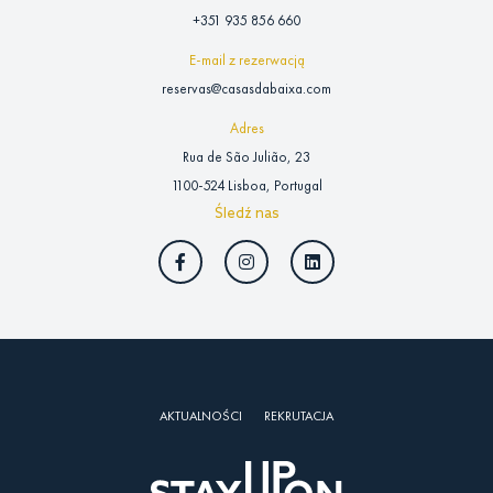
+351 935 856 660
E-mail z rezerwacją
reservas@casasdabaixa.com
Adres
Rua de São Julião, 23
1100-524 Lisboa, Portugal
Śledź nas
AKTUALNOŚCI
REKRUTACJA