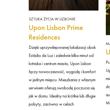
SZTUKA ŻYCIA W LIZBONIE
Upon Lisbon Prime
Residences
M
Dzięki uprzywilejowanej lokalizacji obok
U
Estádio da Luz i zaledwie kilka minut od
Pr
lotniska i centrum miasta, Upon Lisbon
Up
łączy nowoczesność, wygodę i komfort
mi
w jednym miejscu. Mieszkania z własnym
do
serwisem oferują swobodę poczucia się
au
jak w domu. Idealny na krótkie lub długie
Mi
pobyty, zarówno w celach