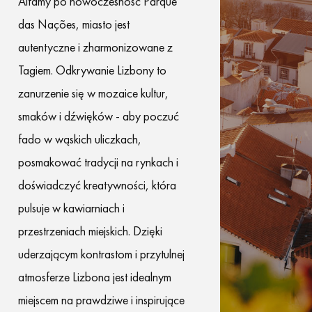
Alfamy po nowoczesność Parque
das Nações, miasto jest
autentyczne i zharmonizowane z
Tagiem. Odkrywanie Lizbony to
zanurzenie się w mozaice kultur,
smaków i dźwięków - aby poczuć
fado w wąskich uliczkach,
posmakować tradycji na rynkach i
doświadczyć kreatywności, która
pulsuje w kawiarniach i
przestrzeniach miejskich. Dzięki
uderzającym kontrastom i przytulnej
atmosferze Lizbona jest idealnym
miejscem na prawdziwe i inspirujące