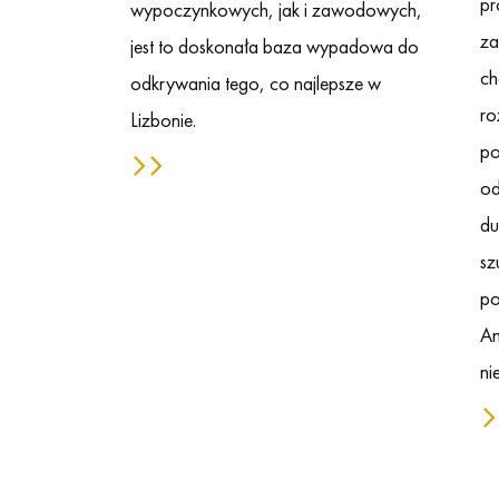
pr
wypoczynkowych, jak i zawodowych,
za
jest to doskonała baza wypadowa do
ch
odkrywania tego, co najlepsze w
ro
Lizbonie.
po
od
du
sz
po
An
ni