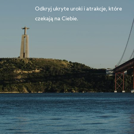
Odkryj ukryte uroki i atrakcje, które
czekają na Ciebie.