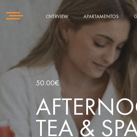
OVERVIEW
APARTAMENTOS
G
50.00€
AFTERN
TEA & SP