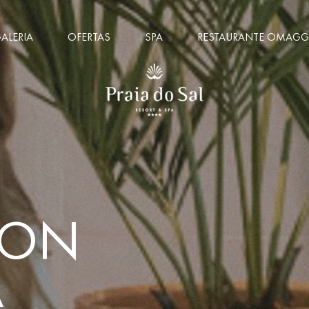
ALERIA
OFERTAS
SPA
RESTAURANTE OMAGG
OON
A