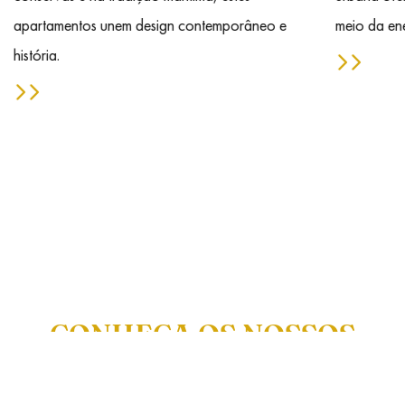
apartamentos unem design contemporâneo e
meio da ene
história.
CONHEÇA OS NOSSOS
APARTAMENTOS