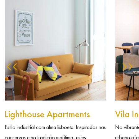
Lighthouse Apartments
Vila I
Estilo industrial com alma lisboeta. Inspirados nas
No vibrante 
conservas e na tradição marítima, estes
urbana ofer