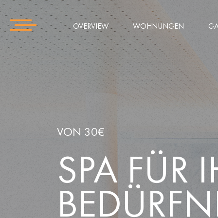
OVERVIEW
WOHNUNGEN
GA
VON 30€
SPA FÜR 
BEDÜRFN