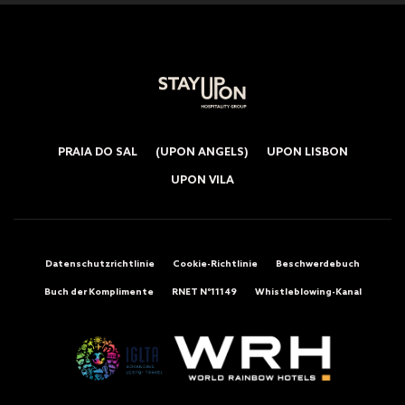
PRAIA DO SAL
(UPON ANGELS)
UPON LISBON
UPON VILA
Datenschutzrichtlinie
Cookie-Richtlinie
Beschwerdebuch
Buch der Komplimente
RNET Nº11149
Whistleblowing-Kanal