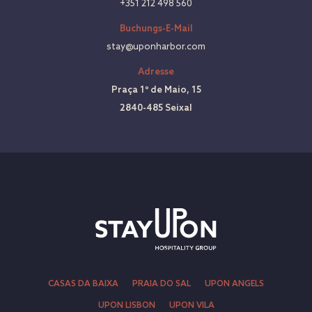
+351 212 498 560
Buchungs-E-Mail
stay@uponharbor.com
Adresse
Praça 1º de Maio, 15
2840-485 Seixal
CASAS DA BAIXA
PRAIA DO SAL
UPON ANGELS
UPON LISBON
UPON VILA