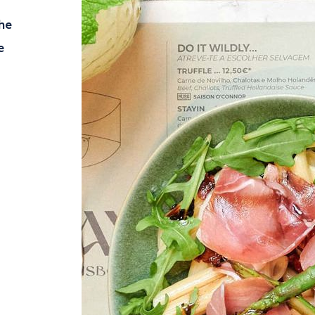
che
e