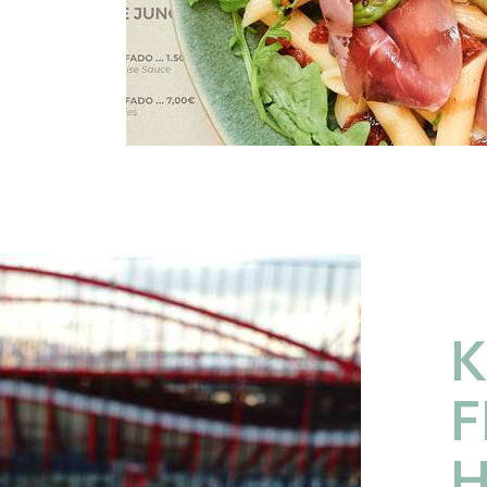
K
F
H