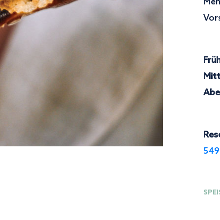
Men
Vor
Frü
Mit
Abe
Res
549
SPE