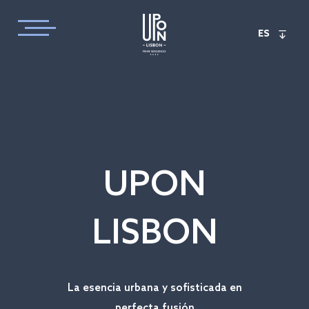
ES
UPON
LISBON
La esencia urbana y sofisticada en
perfecta fusión