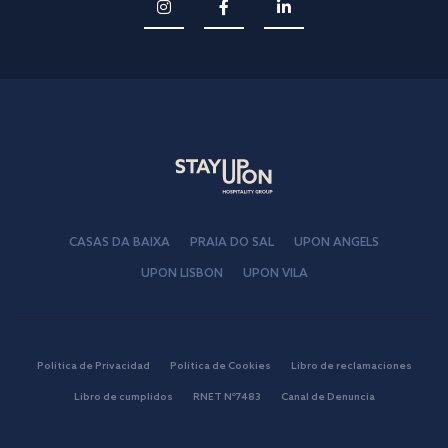
CASAS DA BAIXA
PRAIA DO SAL
UPON ANGELS
UPON LISBON
UPON VILA
Política de Privacidad
Política de Cookies
Libro de reclamaciones
Libro de cumplidos
RNET Nº7483
Canal de Denuncia