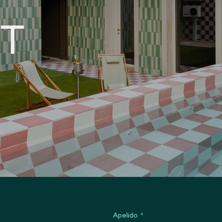
T
Apelido
*