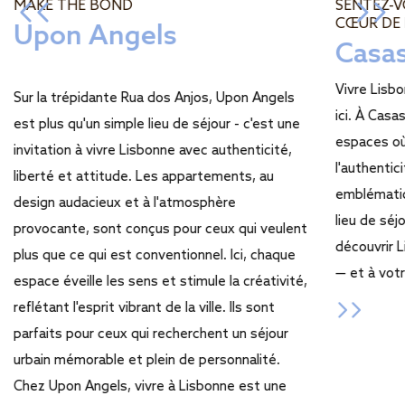
MAKE THE BOND
SENTEZ-
CŒUR DE
Upon Angels
Casas
Vivre Lis
Sur la trépidante Rua dos Anjos, Upon Angels
ici. À Casa
est plus qu'un simple lieu de séjour - c'est une
espaces où
invitation à vivre Lisbonne avec authenticité,
l'authentic
liberté et attitude. Les appartements, au
emblématiqu
design audacieux et à l'atmosphère
lieu de séj
provocante, sont conçus pour ceux qui veulent
découvrir 
plus que ce qui est conventionnel. Ici, chaque
— et à vot
espace éveille les sens et stimule la créativité,
reflétant l'esprit vibrant de la ville. Ils sont
parfaits pour ceux qui recherchent un séjour
urbain mémorable et plein de personnalité.
Chez Upon Angels, vivre à Lisbonne est une