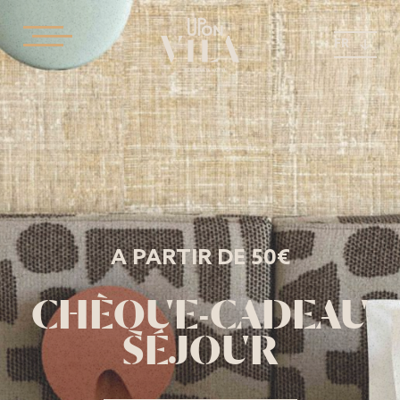
FR
A PARTIR DE 50€
CHÈQUE-CADEAU
SÉJOUR