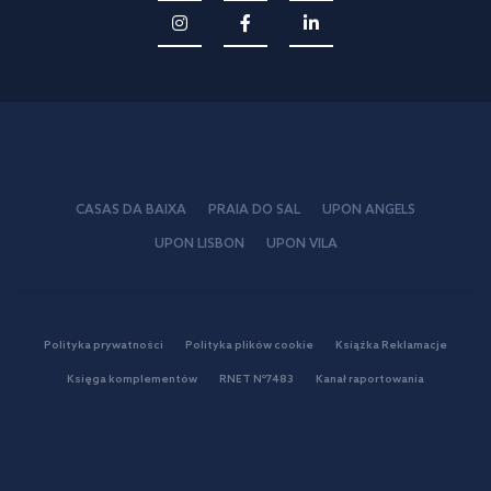
CASAS DA BAIXA
PRAIA DO SAL
UPON ANGELS
UPON LISBON
UPON VILA
Polityka prywatności
Polityka plików cookie
Książka Reklamacje
Księga komplementów
RNET Nº7483
Kanał raportowania