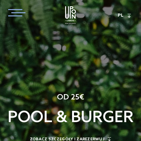
PL
OD 25€
POOL & BURGER
ZOBACZ SZCZEGÓŁY I ZAREZERWUJ