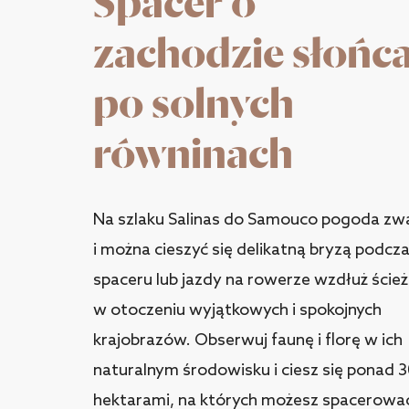
Spacer o
zachodzie słońc
po solnych
równinach
Na szlaku Salinas do Samouco pogoda zwa
i można cieszyć się delikatną bryzą podcz
spaceru lub jazdy na rowerze wzdłuż ścież
w otoczeniu wyjątkowych i spokojnych
krajobrazów. Obserwuj faunę i florę w ich
naturalnym środowisku i ciesz się ponad 
hektarami, na których możesz spacerowa