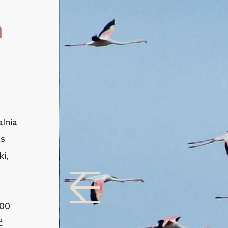
a
lnia
as
ki,
300
ć