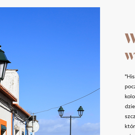
W
w
"His
pocz
kol
dzie
szcz
któr