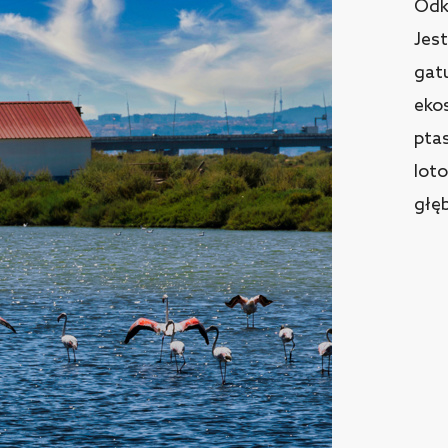
Odk
Jes
gat
eko
pta
lot
głęb