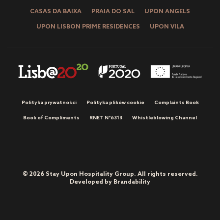
CASAS DA BAIXA
PRAIA DO SAL
UPON ANGELS
UPON LISBON PRIME RESIDENCES
UPON VILA
Polityka prywatności
Polityka plików cookie
Complaints Book
Book of Compliments
RNET Nº6313
Whistleblowing Channel
© 2026 Stay Upon Hospitality Group. All rights reserved.
Developed by
Brandability