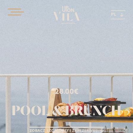
PL
28.00€
POOL & BRUNCH
ZOBACZ SZCZEGÓŁY I ZAREZERWUJ