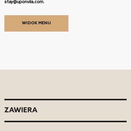
stay@uponvila.com
.
WIDOK MENU
ZAWIERA