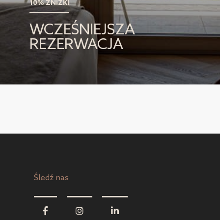
10% ZNIŻKI
WCZEŚNIEJSZA
REZERWACJA
Śledź nas