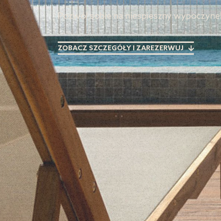
Pozwól sobie na niespieszny wypoczyne
ZOBACZ SZCZEGÓŁY I ZAREZERWUJ