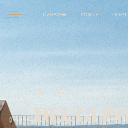
OVERVIEW
POKOJE
OFERT
20% ZNIŻKI
DŁUGI P