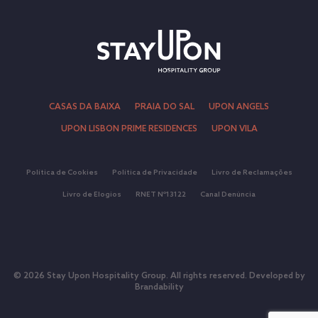
CASAS DA BAIXA
PRAIA DO SAL
UPON ANGELS
UPON LISBON PRIME RESIDENCES
UPON VILA
Política de Cookies
Política de Privacidade
Livro de Reclamações
Livro de Elogios
RNET Nº13122
Canal Denúncia
© 2026 Stay Upon Hospitality Group. All rights reserved. Developed by
Brandability