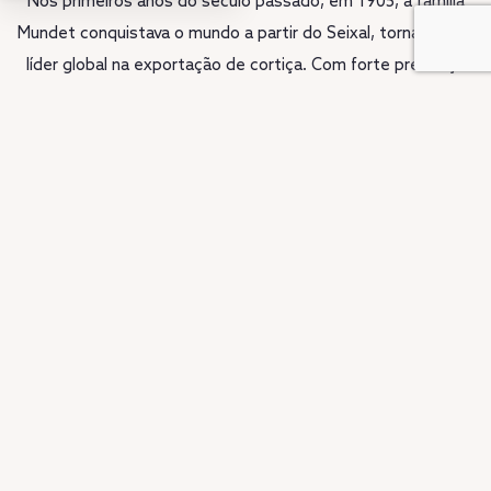
Nos primeiros anos do século passado, em 1905, a família
Mundet conquistava o mundo a partir do Seixal, tornando-se
líder global na exportação de cortiça. Com forte presença
no mercado norte-americano, levou o nome da região além-
fronteiras e consolidou a importância da fábrica como uma
das maiores referências mundiais da indústria da cortiça.
Hoje, esse legado regressa ao Seixal através do Upon
Harbor, que dá nova vida a esta memória industrial.
SABER MAIS SOBRE A HISTÓRIA