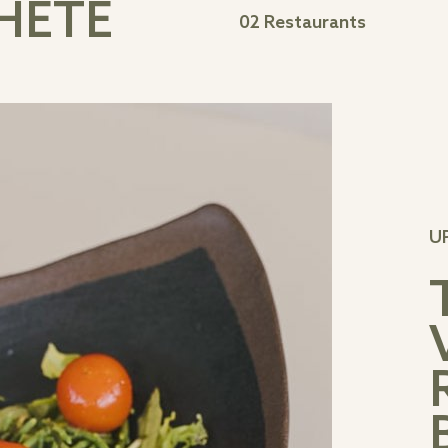
HETE
02
Restaurants
U