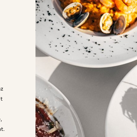
nz
ht
,
t.