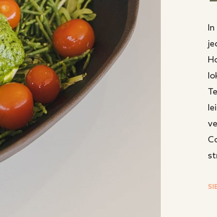
In
je
Ho
lo
Te
le
ve
Co
st
SI