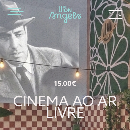
PT
15.00€
CINEMA AO AR
LIVRE