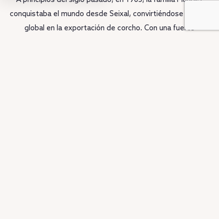
conquistaba el mundo desde Seixal, convirtiéndose en líder
global en la exportación de corcho. Con una fuerte
presencia en el mercado norteamericano, llevó el nombre de
la región más allá de las fronteras y consolidó la importancia
de la fábrica como una de las mayores referencias mundiales
de la industria del corcho. Hoy, este legado regresa a Seixal
a través de Upon Harbor, que da nueva vida a esta memoria
industrial.
DESCUBRA MÁS SOBRE LA HISTORIA